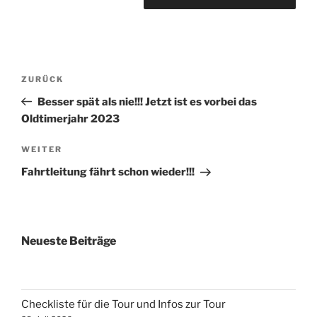
Beitragsnavigation
Vorheriger
ZURÜCK
Beitrag
Besser spät als nie!!! Jetzt ist es vorbei das
Oldtimerjahr 2023
Nächster
WEITER
Beitrag
Fahrtleitung fährt schon wieder!!!
Neueste Beiträge
Checkliste für die Tour und Infos zur Tour