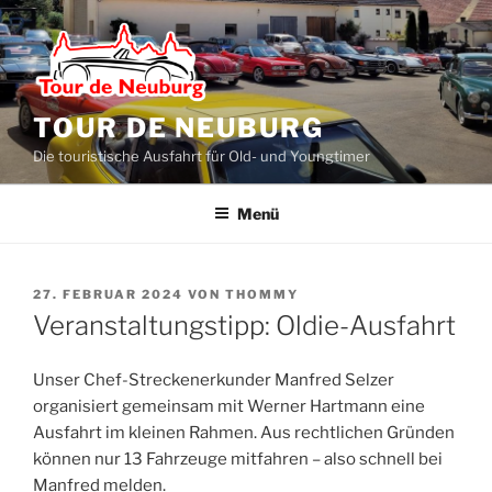
Zum
Inhalt
springen
TOUR DE NEUBURG
Die touristische Ausfahrt für Old- und Youngtimer
Menü
VERÖFFENTLICHT
27. FEBRUAR 2024
VON
THOMMY
AM
Veranstaltungstipp: Oldie-Ausfahrt
Unser Chef-Streckenerkunder Manfred Selzer
organisiert gemeinsam mit Werner Hartmann eine
Ausfahrt im kleinen Rahmen. Aus rechtlichen Gründen
können nur 13 Fahrzeuge mitfahren – also schnell bei
Manfred melden.