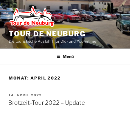
Zum
Inhalt
springen
TOUR DE NEUBURG
Die touristische Ausfahrt für Old- und Youngtimer
Menü
MONAT:
APRIL 2022
VERÖFFENTLICHT
14. APRIL 2022
AM
Brotzeit-Tour 2022 – Update