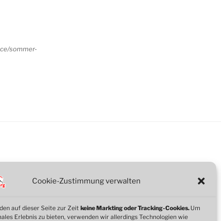
ence/sommer-
Cookie-Zustimmung verwalten
en auf dieser Seite zur Zeit
keine Markting oder Tracking-Cookies.
Um
imales Erlebnis zu bieten, verwenden wir allerdings Technologien wie