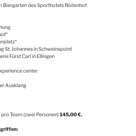
 Biergarten des Sporthotels Rödenhof
chung
of“
nplatz“
g St. Johannes in Schweinspoint
ei Fürst Carl in Ellingen
xperience center
r Ausklang
t pro Team (zwei Personen)
145,00 €.
griffen: