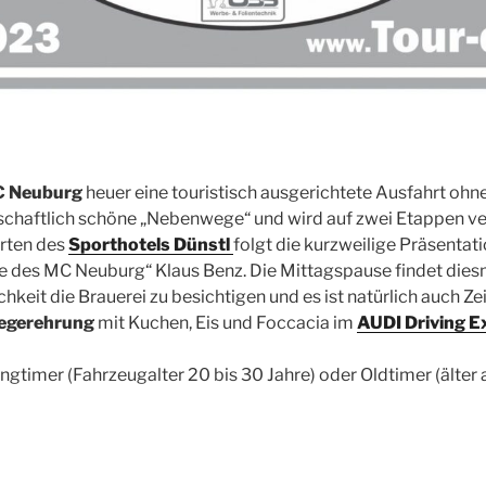
 Neuburg
heuer eine touristisch ausgerichtete Ausfahrt ohn
schaftlich schöne „Nebenwege“ und wird auf zwei Etappen ver
arten des
Sporthotels Dünstl
folgt die kurzweilige Präsenta
 des MC Neuburg“ Klaus Benz. Die Mittagspause findet diesm
ichkeit die Brauerei zu besichtigen und es ist natürlich auch Z
egerehrung
mit Kuchen, Eis und Foccacia im
AUDI Driving E
gtimer (Fahrzeugalter 20 bis 30 Jahre) oder Oldtimer (älter 