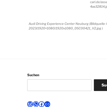
carl.de/as
4aa32814.j
Audi Driving Experience Center Neuburg (Bildquelle
2023/1920×1080/1920x1080_DSC00421_V2.jpg )
Suchen
Su
WordPress
WhatsApp
Facebook
Link