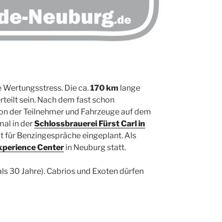
e Wertungsstress. Die ca.
170 km
lange
teilt sein. Nach dem fast schon
tion der Teilnehmer und Fahrzeuge auf dem
al in der
Schlossbrauerei Fürst Carl in
eit für Benzingespräche eingeplant. Als
xperience Center
in Neuburg statt.
als 30 Jahre). Cabrios und Exoten dürfen