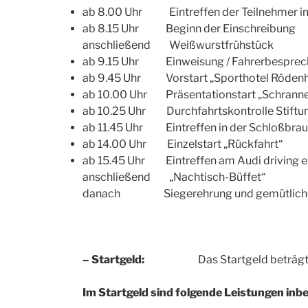
ab 8.00 Uhr Eintreffen der Teilnehmer im
ab 8.15 Uhr Beginn der Einschreibung
anschließend Weißwurstfrühstück
ab 9.15 Uhr Einweisung / Fahrerbespre
ab 9.45 Uhr Vorstart „Sporthotel Rödenh
ab 10.00 Uhr Präsentationstart „Schranne
ab 10.25 Uhr Durchfahrtskontrolle Stiftun
ab 11.45 Uhr Eintreffen in der Schloßbrauer
ab 14.00 Uhr Einzelstart „Rückfahrt“
ab 15.45 Uhr Eintreffen am Audi driving e
anschließend „Nachtisch-Büffet“
danach Siegerehrung und gemütliche
– Startgeld:
Das Startgeld beträg
Im Startgeld sind folgende Leistungen inbe