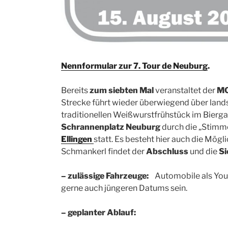
Nennformular zur 7. Tour de Neuburg
.
Bereits
zum siebten Mal
veranstaltet der
MC
Strecke führt wieder überwiegend über land
traditionellen Weißwurstfrühstück im Bierg
Schrannenplatz Neuburg
durch die „Stimme
Ellingen
statt. Es besteht hier auch die Mögl
Schmankerl findet der
Abschluss
und die
Si
– zulässige Fahrzeuge:
Automobile als Youn
gerne auch jüngeren Datums sein.
– geplanter Ablauf: