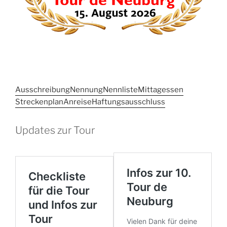
Ausschreibung
Nennung
Nennliste
Mittagessen
Streckenplan
Anreise
Haftungsausschluss
Updates zur Tour