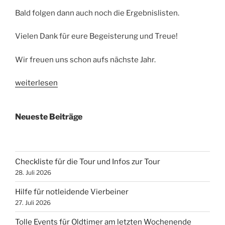
Bald folgen dann auch noch die Ergebnislisten.
Vielen Dank für eure Begeisterung und Treue!
Wir freuen uns schon aufs nächste Jahr.
„Nachlese
weiterlesen
zur
1.
Neueste Beiträge
End
of
Summer
Tour“
Checkliste für die Tour und Infos zur Tour
28. Juli 2026
Hilfe für notleidende Vierbeiner
27. Juli 2026
Tolle Events für Oldtimer am letzten Wochenende