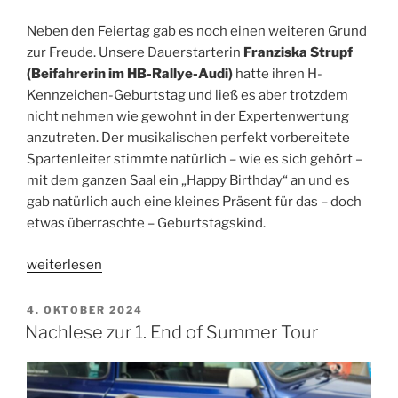
Neben den Feiertag gab es noch einen weiteren Grund
zur Freude. Unsere Dauerstarterin
Franziska Strupf
(Beifahrerin im HB-Rallye-Audi)
hatte ihren H-
Kennzeichen-Geburtstag und ließ es aber trotzdem
nicht nehmen wie gewohnt in der Expertenwertung
anzutreten. Der musikalischen perfekt vorbereitete
Spartenleiter stimmte natürlich – wie es sich gehört –
mit dem ganzen Saal ein „Happy Birthday“ an und es
gab natürlich auch eine kleines Präsent für das – doch
etwas überraschte – Geburtstagskind.
„Würdiger
weiterlesen
Saisonabschluss
mit
VERÖFFENTLICHT
4. OKTOBER 2024
AM
der
Nachlese zur 1. End of Summer Tour
ersten
End
of