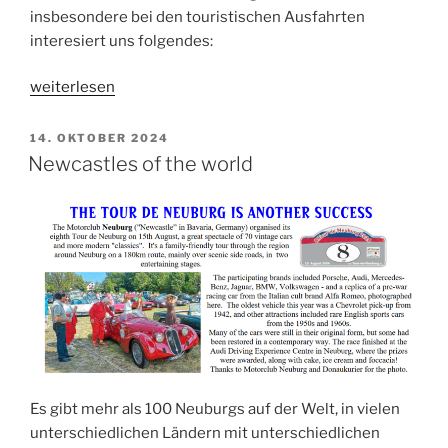
insbesondere bei den touristischen Ausfahrten
interesiert uns folgendes:
„Rückmeldungen
weiterlesen
für
die
VERÖFFENTLICHT
14. OKTOBER 2024
AM
Club-
Newcastles of the world
Wertung
2024“
Es gibt mehr als 100 Neuburgs auf der Welt, in vielen
unterschiedlichen Ländern mit unterschiedlichen