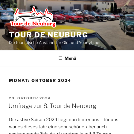
Zum
Inhalt
springen
TOUR DE NEUBURG
Die touristische Ausfahrt für Old- und Youngtimer
Menü
MONAT:
OKTOBER 2024
VERÖFFENTLICHT
29. OKTOBER 2024
AM
Umfrage zur 8. Tour de Neuburg
Die aktive Saison 2024 liegt nun hinter uns – für uns
war es dieses Jahr eine sehr schöne, aber auch
anstrengende Zeit, da wir erstmalig mit 3 Touren