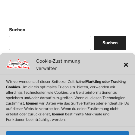
Suchen
Suchen
Cookie-Zustimmung
WordPress
WhatsApp
Facebook
Link
verwalten
Wir verwenden auf dieser Seite zur Zeit
keine Markting oder Tracking-
Cookies.
Um dir ein optimales Erlebnis zu bieten, verwenden wir
© 2026 Motorclub Neuburg e.V.
allerdings Technologien wie Cookies, um Geräteinformationen zu
speichern und/oder darauf zuzugreifen. Wenn du diesen Technologien
zustimmst,
können
wir Daten wie das Surfverhalten oder eindeutige IDs
auf dieser Website verarbeiten. Wenn du deine Zustimmung nicht
erteilst oder zurückziehst,
können
bestimmte Merkmale und
Cookie-Richtlinie
Funktionen beeinträchtigt werden.
Datenschutz
Impressum