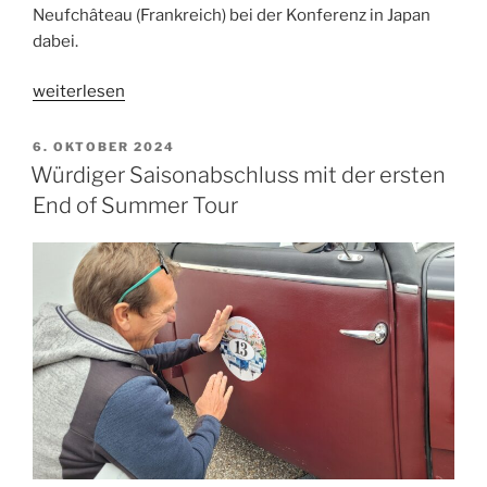
Neufchâteau (Frankreich) bei der Konferenz in Japan
dabei.
„Newcastles
weiterlesen
of
the
VERÖFFENTLICHT
6. OKTOBER 2024
AM
world“
Würdiger Saisonabschluss mit der ersten
End of Summer Tour