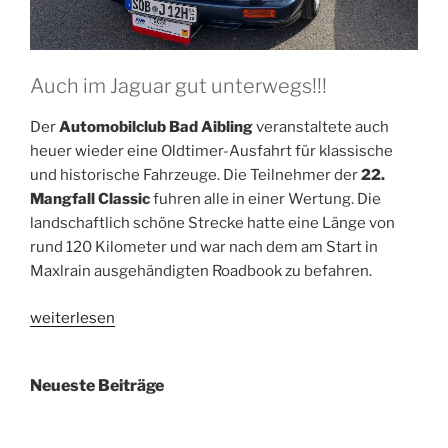
Auch im Jaguar gut unterwegs!!!
Der
Automobilclub Bad Aibling
veranstaltete auch
heuer wieder eine Oldtimer-Ausfahrt für klassische
und historische Fahrzeuge. Die Teilnehmer der
22.
Mangfall Classic
fuhren alle in einer Wertung. Die
landschaftlich schöne Strecke hatte eine Länge von
rund 120 Kilometer und war nach dem am Start in
Maxlrain ausgehändigten Roadbook zu befahren.
„Erfolgreicher
weiterlesen
Saisonstart
für
Neueste Beiträge
das
Team
Omischl“