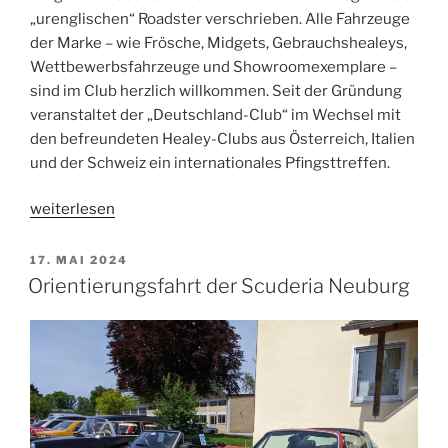
„urenglischen“ Roadster verschrieben. Alle Fahrzeuge
der Marke – wie Frösche, Midgets, Gebrauchshealeys,
Wettbewerbsfahrzeuge und Showroomexemplare –
sind im Club herzlich willkommen. Seit der Gründung
veranstaltet der „Deutschland-Club“ im Wechsel mit
den befreundeten Healey-Clubs aus Österreich, Italien
und der Schweiz ein internationales Pfingsttreffen.
„Austin
weiterlesen
Healey
Club
VERÖFFENTLICHT
17. MAI 2024
AM
Germany
Orientierungsfahrt der Scuderia Neuburg
–
Pfingsttreffen
2024“