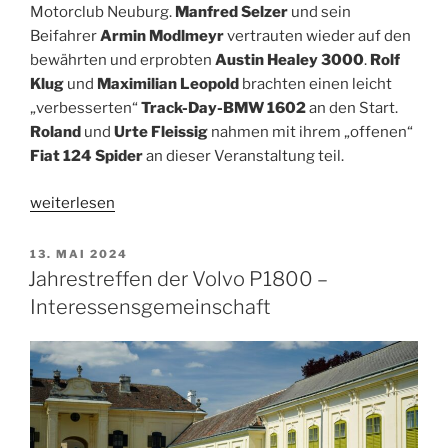
Motorclub Neuburg.
Manfred Selzer
und sein
Beifahrer
Armin Modlmeyr
vertrauten wieder auf den
bewährten und erprobten
Austin Healey 3000
.
Rolf
Klug
und
Maximilian Leopold
brachten einen leicht
„verbesserten“
Track-Day-BMW 1602
an den Start.
Roland
und
Urte Fleissig
nahmen mit ihrem „offenen“
Fiat 124 Spider
an dieser Veranstaltung teil.
„Orientierungsfahrt
weiterlesen
der
Scuderia
VERÖFFENTLICHT
13. MAI 2024
AM
Neuburg“
Jahrestreffen der Volvo P1800 –
Interessensgemeinschaft