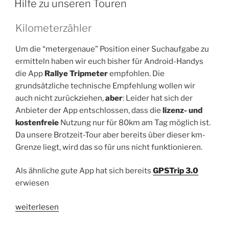
Vogelsang“
Hilfe zu unseren Touren
Kilometerzähler
Um die “metergenaue” Position einer Suchaufgabe zu
ermitteln haben wir euch bisher für Android-Handys
die App
Rallye Tripmeter
empfohlen. Die
grundsätzliche technische Empfehlung wollen wir
auch nicht zurückziehen,
aber
: Leider hat sich der
Anbieter der App entschlossen, dass die
lizenz- und
kostenfreie
Nutzung nur für 80km am Tag möglich ist.
Da unsere Brotzeit-Tour aber bereits über dieser km-
Grenze liegt, wird das so für uns nicht funktionieren.
Als ähnliche gute App hat sich bereits
GPSTrip 3.0
erwiesen
„Hilfe
weiterlesen
zu