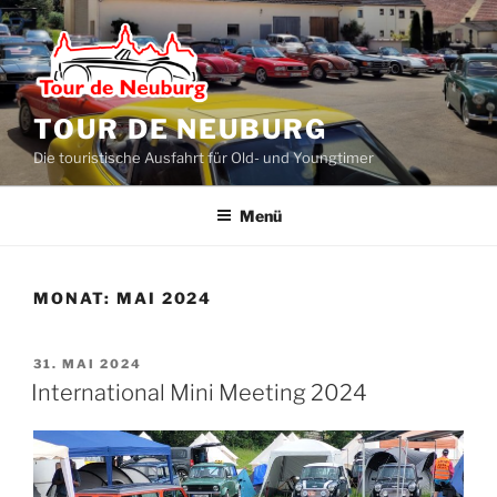
Zum
Inhalt
springen
TOUR DE NEUBURG
Die touristische Ausfahrt für Old- und Youngtimer
Menü
MONAT:
MAI 2024
VERÖFFENTLICHT
31. MAI 2024
AM
International Mini Meeting 2024