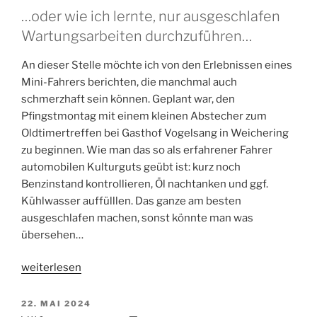
…oder wie ich lernte, nur ausgeschlafen
Wartungsarbeiten durchzuführen…
An dieser Stelle möchte ich von den Erlebnissen eines
Mini-Fahrers berichten, die manchmal auch
schmerzhaft sein können. Geplant war, den
Pfingstmontag mit einem kleinen Abstecher zum
Oldtimertreffen bei Gasthof Vogelsang in Weichering
zu beginnen. Wie man das so als erfahrener Fahrer
automobilen Kulturguts geübt ist: kurz noch
Benzinstand kontrollieren, Öl nachtanken und ggf.
Kühlwasser auffülllen. Das ganze am besten
ausgeschlafen machen, sonst könnte man was
übersehen…
„Oldtimertreffen
weiterlesen
Weichering
beim
VERÖFFENTLICHT
22. MAI 2024
AM