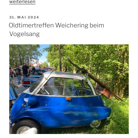
„International
weiterlesen
Mini
Meeting
VERÖFFENTLICHT
31. MAI 2024
AM
2024“
Oldtimertreffen Weichering beim
Vogelsang