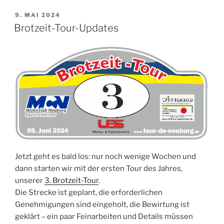
der
Volvo
VERÖFFENTLICHT
9. MAI 2024
AM
P1800
Brotzeit-Tour-Updates
–
Interessensgemeinschaft“
Jetzt geht es bald los: nur noch wenige Wochen und
dann starten wir mit der ersten Tour des Jahres,
unserer
3. Brotzeit-Tour
.
Die Strecke ist geplant, die erforderlichen
Genehmigungen sind eingeholt, die Bewirtung ist
geklärt – ein paar Feinarbeiten und Details müssen