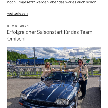
noch umgesetzt werden, aber das war es auch schon.
„Brotzeit-
weiterlesen
Tour-
Updates“
VERÖFFENTLICHT
8. MAI 2024
AM
Erfolgreicher Saisonstart für das Team
Omischl