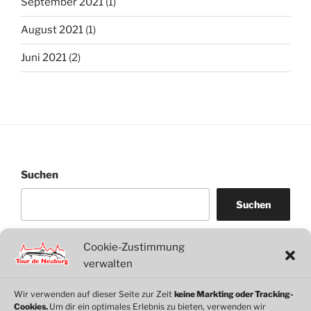
September 2021
(1)
August 2021
(1)
Juni 2021
(2)
Suchen
Suchen
Cookie-Zustimmung
WordPress
WhatsApp
Facebook
Link
verwalten
Wir verwenden auf dieser Seite zur Zeit
keine Markting oder Tracking-
Cookies.
Um dir ein optimales Erlebnis zu bieten, verwenden wir
© 2026 Motorclub Neuburg e.V.