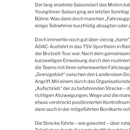
Der lang ersehnte Saisonstart des Motorclub
Youngtimer-Saison ging am letzten Sonntag 
Bühne. Was dann doch manchen „Fahrzeugpfl
einige Teilnehmer kurzfristig absagten oder
Doch immerhin noch gut über vierzig „harte
ADAC-Ausfahrt in das TSV-Sportheim in Rain,
der Brotzeit-Tour war. Nach dem gemeinsame
kurzweiligen Einweisung durch den routiniert
die Teams mit ihren sehenswerten Fahrzeuge
„Grenzgebiet“ zwischen den Landkreisen D
Angriff. Mit einem durch das Organisationst
„Aufschrieb“ der zu befahrenden Strecke –
richtigen Abzweigungen, Wege und die man
etwas verstreckt positionierten Kontrolln
dann auch in der mitgeführten Bordkarte not
Die Strecke führte – wie gewohnt – über ruh