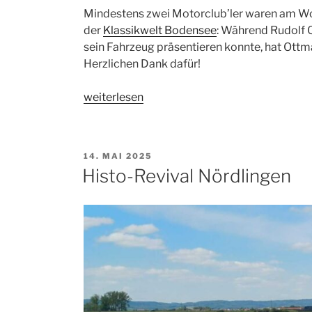
Mindestens zwei Motorclub’ler waren am Wo
der
Klassikwelt Bodensee
: Während Rudolf 
sein Fahrzeug präsentieren konnte, hat Ottma
Herzlichen Dank dafür!
„Eindrücke
weiterlesen
von
der
Klassikwelt
VERÖFFENTLICHT
14. MAI 2025
Bodensee“
AM
Histo-Revival Nördlingen