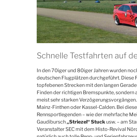
Schnelle Testfahrten auf d
In den 70iger und 80iger Jahren wurden noc
deutschen Flugplätzen durchgeführt. Diese 
topfebenen Strecken mit den langen Geraden 
Finden der richtigen Bremspunkte, sondern 
meist sehr starken Verzögerungsvorgängen.
Mainz-Finthen oder Kassel-Calden. Bei diese
Rennsportlegenden – wie der mehrfache Mei
Gaudibursch
„Striezel“ Stuck
usw. – am Star
Veranstalter SEC mit dem Histo-Revival Nör
natürlich auch tolle Renn- und Serienfahrze