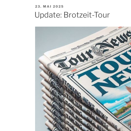
Start
VERÖFFENTLICHT
23. MAI 2025
in
AM
Update: Brotzeit-Tour
die
Old-
und
Youngtimer-
Saison“