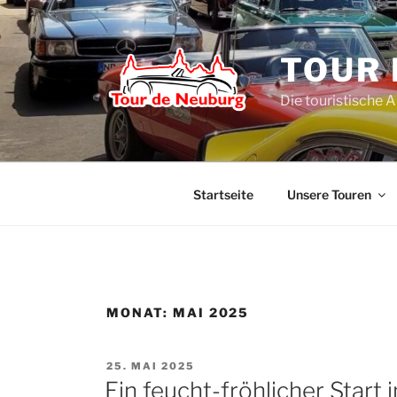
Zum
Inhalt
springen
TOUR 
Die touristische 
Startseite
Unsere Touren
MONAT:
MAI 2025
VERÖFFENTLICHT
25. MAI 2025
AM
Ein feucht-fröhlicher Start 