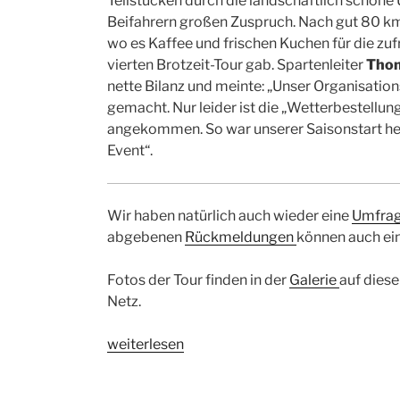
Teilstücken durch die landschaftlich schöne
Beifahrern großen Zuspruch. Nach gut 80 km
wo es Kaffee und frischen Kuchen für die zu
vierten Brotzeit-Tour gab. Spartenleiter
Thom
nette Bilanz und meinte: „Unser Organisation
gemacht. Nur leider ist die „Wetterbestellu
angekommen. So war unserer Saisonstart heu
Event“.
Wir haben natürlich auch wieder eine
Umfrage
abgebenen
Rückmeldungen
können auch ei
Fotos der Tour finden in der
Galerie
auf diese
Netz.
„Ein
weiterlesen
feucht-
fröhlicher