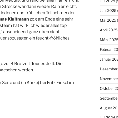
 Umgebung und fand bei allen Fahrern und
Juli 2025
(
 Strecke war dann wieder Rain erreicht,
Juni 2025
friedenen und fröhlichen Teilnehmer der
as Kluitmann
zog am Ende eine sehr
Mai 2025
(
steam hat wirklich wieder alles top
April 2025
ng“ anscheinend ganz oben nicht
er sozusagen ein feucht-fröhliches
März 202
Februar 2
Januar 20
 zur 4 Brotzeit-Tour
erstellt. Die
Dezember
ngesehen werden.
November
r Seite und (in Kürze) bei
Fritz Finkel
im
Oktober 2
Septembe
August 20
Juli 2024
(