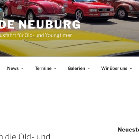
DE NEUBURG
Ausfahrt für Old- und Youngtimer
News
Termine
Galerien
Wir über uns
Neueste
in die Old- und