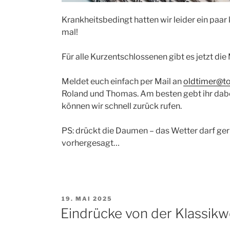
Krankheitsbedingt hatten wir leider ein paar
mal!
Für alle Kurzentschlossenen gibt es jetzt di
Meldet euch einfach per Mail an
oldtimer@to
Roland und Thomas. Am besten gebt ihr dab
können wir schnell zurück rufen.
PS: drückt die Daumen – das Wetter darf ger
vorhergesagt…
VERÖFFENTLICHT
19. MAI 2025
AM
Eindrücke von der Klassik