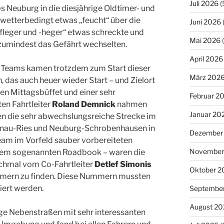
Juli 2026
(
s Neuburg in die diesjährige Oldtimer- und
wetterbedingt etwas „feucht“ über die
Juni 2026
eger und -heger“ etwas schreckte und
Mai 2026
(
 zumindest das Gefährt wechselten.
April 2026
“ Teams kamen trotzdem zum Start dieser
März 202
 das auch heuer wieder Start – und Zielort
n Mittagsbüffet und einer sehr
Februar 2
en Fahrtleiter
Roland Demnick
nahmen
Januar 20
n die sehr abwechslungsreiche Strecke im
onau-Ries und Neuburg-Schrobenhausen in
Dezember
eam im Vorfeld sauber vorbereiteten
November
 dem sogenannten Roadbook – waren die
chmal vom Co-Fahrtleiter
Detlef Simonis
Oktober 2
ummern zu finden. Diese Nummern mussten
iert werden.
Septembe
August 20
ige Nebenstraßen mit sehr interessanten