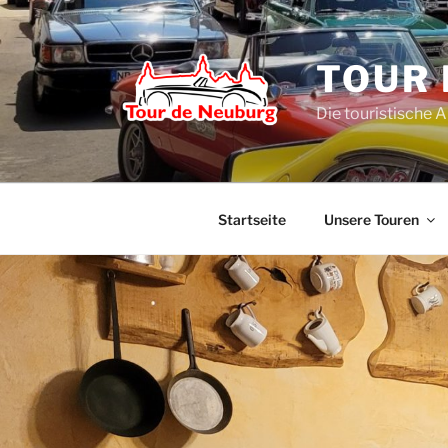
Zum
Inhalt
springen
TOUR 
Die touristische 
Startseite
Unsere Touren