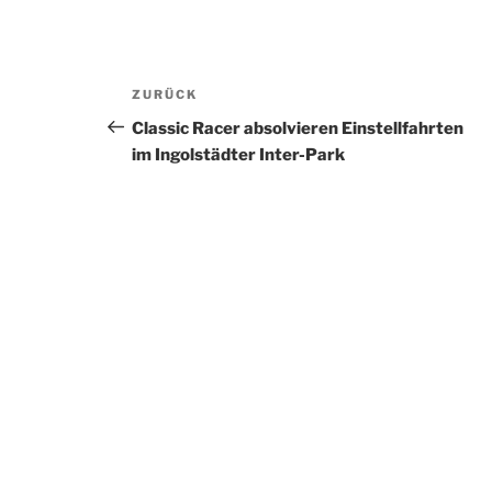
Beitragsnavigation
Vorheriger
ZURÜCK
Beitrag
Classic Racer absolvieren Einstellfahrten
im Ingolstädter Inter-Park