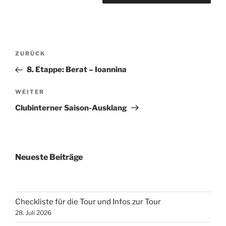
Beitragsnavigation
Vorheriger
ZURÜCK
Beitrag
8. Etappe: Berat – Ioannina
Nächster
WEITER
Beitrag
Clubinterner Saison-Ausklang
Neueste Beiträge
Checkliste für die Tour und Infos zur Tour
28. Juli 2026