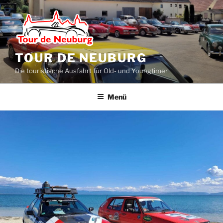
Zum
Inhalt
springen
TOUR DE NEUBURG
Die touristische Ausfahrt für Old- und Youngtimer
Menü