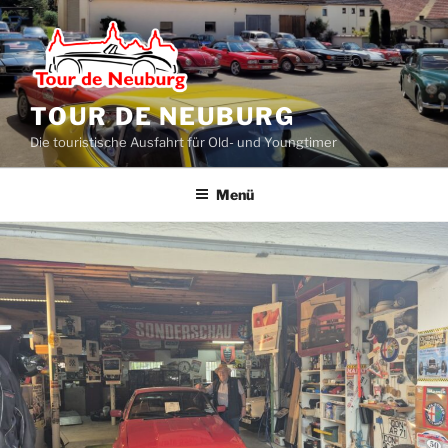
Zum
Inhalt
springen
TOUR DE NEUBURG
Die touristische Ausfahrt für Old- und Youngtimer
Menü