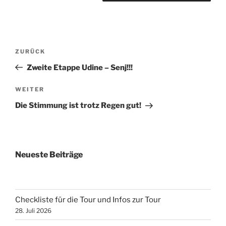
Beitragsnavigation
Vorheriger
ZURÜCK
Beitrag
Zweite Etappe Udine – Senj!!!
Nächster
WEITER
Beitrag
Die Stimmung ist trotz Regen gut!
Neueste Beiträge
Checkliste für die Tour und Infos zur Tour
28. Juli 2026