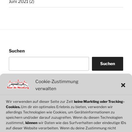
Juni 2021
(2)
Suchen
Suchen
Cookie-Zustimmung
WordPress
WhatsApp
Facebook
Link
verwalten
Wir verwenden auf dieser Seite zur Zeit
keine Markting oder Tracking-
Cookies.
Um dir ein optimales Erlebnis zu bieten, verwenden wir
© 2026 Motorclub Neuburg e.V.
allerdings Technologien wie Cookies, um Geräteinformationen zu
speichern und/oder darauf zuzugreifen. Wenn du diesen Technologien
zustimmst,
können
wir Daten wie das Surfverhalten oder eindeutige IDs
auf dieser Website verarbeiten. Wenn du deine Zustimmung nicht