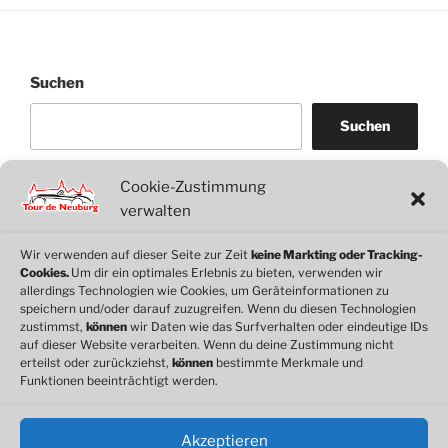
Suchen
Suchen
Cookie-Zustimmung
WordPress
WhatsApp
Facebook
Link
verwalten
Wir verwenden auf dieser Seite zur Zeit
keine Markting oder Tracking-
Cookies.
Um dir ein optimales Erlebnis zu bieten, verwenden wir
© 2026 Motorclub Neuburg e.V.
allerdings Technologien wie Cookies, um Geräteinformationen zu
speichern und/oder darauf zuzugreifen. Wenn du diesen Technologien
zustimmst,
können
wir Daten wie das Surfverhalten oder eindeutige IDs
auf dieser Website verarbeiten. Wenn du deine Zustimmung nicht
erteilst oder zurückziehst,
können
bestimmte Merkmale und
Cookie-Richtlinie
Funktionen beeinträchtigt werden.
Datenschutz
Impressum
Akzeptieren