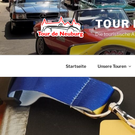
Zum
Inhalt
springen
TOUR 
Die touristische 
Startseite
Unsere Touren