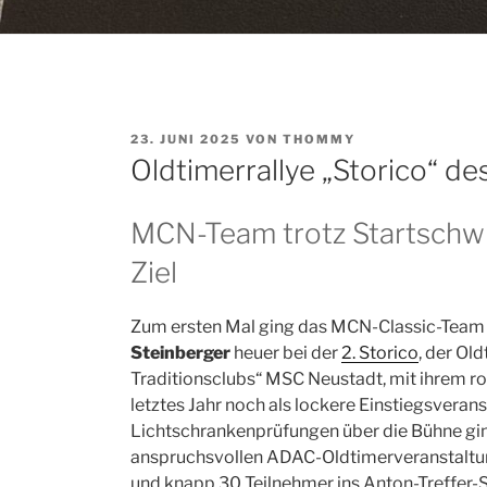
VERÖFFENTLICHT
23. JUNI 2025
VON
THOMMY
AM
Oldtimerrallye „Storico“ d
MCN-Team trotz Startschwi
Ziel
Zum ersten Mal ging das MCN-Classic-Tea
Steinberger
heuer bei der
2. Storico
, der Ol
Traditionsclubs“ MSC Neustadt, mit ihrem r
letztes Jahr noch als lockere Einstiegsverans
Lichtschrankenprüfungen über die Bühne ging
anspruchsvollen ADAC-Oldtimerveranstaltun
und knapp 30 Teilnehmer ins Anton-Treffer-St