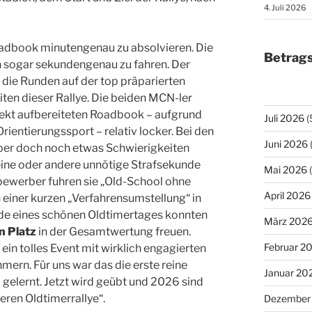
4. Juli 2026
adbook minutengenau zu absolvieren. Die
Betrags
 sogar sekundengenau zu fahren. Der
die Runden auf der top präparierten
en dieser Rallye. Die beiden MCN-ler
fekt aufbereiteten Roadbook – aufgrund
Juli 2026
(
ientierungssport – relativ locker. Bei den
Juni 2026
aber doch noch etwas Schwierigkeiten
eine oder andere unnötige Strafsekunde
Mai 2026
(
ewerber fuhren sie „Old-School ohne
April 2026
einer kurzen „Verfahrensumstellung“ in
nde eines schönen Oldtimertages konnten
März 202
n Platz
in der Gesamtwertung freuen.
Februar 2
ein tolles Event mit wirklich engagierten
mern. Für uns war das die erste reine
Januar 20
 gelernt. Jetzt wird geübt und 2026 sind
eren Oldtimerrallye“.
Dezember