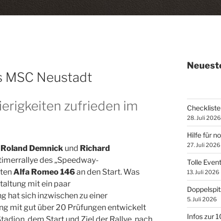
Neueste
es MSC Neustadt
erigkeiten zufrieden im
Checkliste 
28. Juli 2026
Hilfe für n
27. Juli 2026
m
Roland Demnick
und
Richard
dtimerrallye des „Speedway-
Tolle Even
oten
Alfa Romeo 146
an den Start. Was
13. Juli 2026
taltung mit ein paar
Doppelspit
 hat sich inzwischen zu einer
5. Juli 2026
g mit gut über 20 Prüfungen entwickelt
Infos zur 
adion, dem Start und Ziel der Rallye, nach