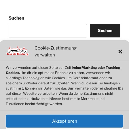
Suchen
Suchen
Cookie-Zustimmung
WordPress
WhatsApp
Facebook
Link
verwalten
Wir verwenden auf dieser Seite zur Zeit
keine Markting oder Tracking-
Cookies.
Um dir ein optimales Erlebnis zu bieten, verwenden wir
© 2026 Motorclub Neuburg e.V.
allerdings Technologien wie Cookies, um Geräteinformationen zu
speichern und/oder darauf zuzugreifen. Wenn du diesen Technologien
zustimmst,
können
wir Daten wie das Surfverhalten oder eindeutige IDs
auf dieser Website verarbeiten. Wenn du deine Zustimmung nicht
erteilst oder zurückziehst,
können
bestimmte Merkmale und
Cookie-Richtlinie
Funktionen beeinträchtigt werden.
Datenschutz
Impressum
Akzeptieren