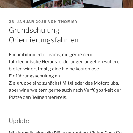
VERÖFFENTLICHT
26. JANUAR 2025
VON
THOMMY
AM
Grundschulung
Orientierungsfahrten
Für ambitionierte Teams, die gerne neue
fahrtechnische Herausforderungen angehen wollen,
bieten wir erstmalig eine kleine kostenlose
Einführungsschulung an.
Zielgruppe sind zunächst Mitglieder des Motorclubs,
aber wir erweitern gerne auch nach Verfügbarkeit der
Plätze den Teilnehmerkreis.
Update:
Mittlerweile sind alle Plätze vergeben. Vielen Dank für