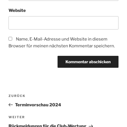
Website
Name, E-Mail-Adresse und Website in diesem
Browser für meinen nächsten Kommentar speichern.
Beitragsnavigation
Vorheriger
ZURÜCK
Beitrag
Terminvorschau 2024
Nächster
WEITER
Beitrag
Rückmeldungen für die Club-Wertung