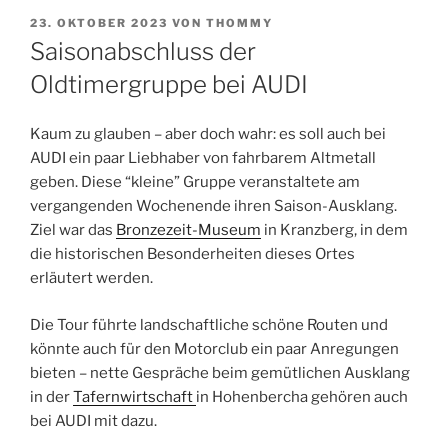
VERÖFFENTLICHT
23. OKTOBER 2023
VON
THOMMY
AM
Saisonabschluss der
Oldtimergruppe bei AUDI
Kaum zu glauben – aber doch wahr: es soll auch bei
AUDI ein paar Liebhaber von fahrbarem Altmetall
geben. Diese “kleine” Gruppe veranstaltete am
vergangenden Wochenende ihren Saison-Ausklang.
Ziel war das
Bronzezeit-Museum
in Kranzberg, in dem
die historischen Besonderheiten dieses Ortes
erläutert werden.
Die Tour führte landschaftliche schöne Routen und
könnte auch für den Motorclub ein paar Anregungen
bieten – nette Gespräche beim gemütlichen Ausklang
in der
Tafernwirtschaft
in Hohenbercha gehören auch
bei AUDI mit dazu.