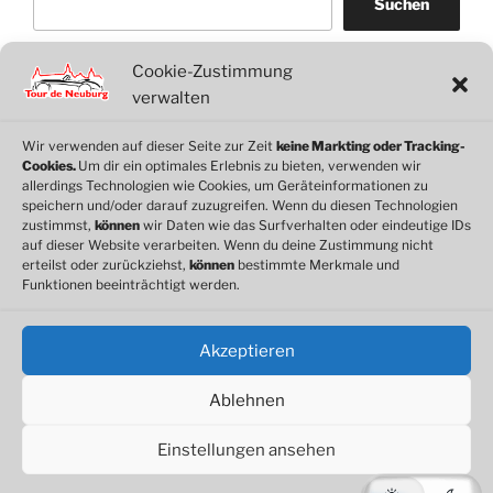
Suchen
Cookie-Zustimmung
WordPress
WhatsApp
Facebook
Link
verwalten
Wir verwenden auf dieser Seite zur Zeit
keine Markting oder Tracking-
Cookies.
Um dir ein optimales Erlebnis zu bieten, verwenden wir
© 2026 Motorclub Neuburg e.V.
allerdings Technologien wie Cookies, um Geräteinformationen zu
speichern und/oder darauf zuzugreifen. Wenn du diesen Technologien
zustimmst,
können
wir Daten wie das Surfverhalten oder eindeutige IDs
auf dieser Website verarbeiten. Wenn du deine Zustimmung nicht
erteilst oder zurückziehst,
können
bestimmte Merkmale und
Cookie-Richtlinie
Funktionen beeinträchtigt werden.
Datenschutz
Impressum
Akzeptieren
Ablehnen
Einstellungen ansehen
Datenschutzerklärung
Stolz präsentiert von WordPress