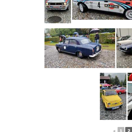
◄
1
2