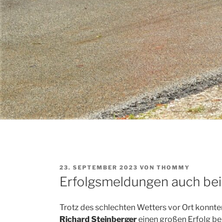
VERÖFFENTLICHT
23. SEPTEMBER 2023
VON
THOMMY
AM
Erfolgsmeldungen auch bei 
Trotz des schlechten Wetters vor Ort konnt
Richard Steinberger
einen großen Erfolg be