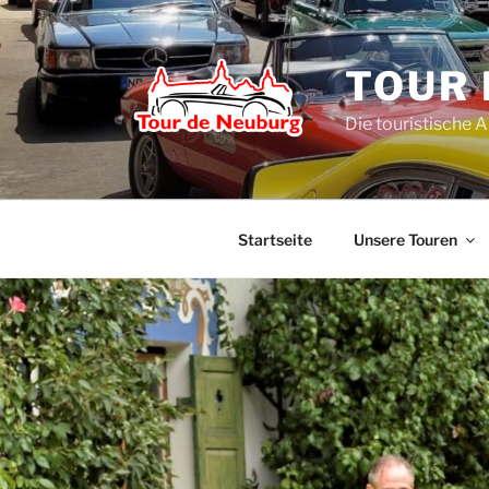
Zum
Inhalt
springen
TOUR 
Die touristische 
Startseite
Unsere Touren