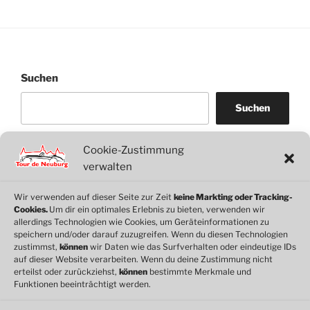
Suchen
Suchen
Cookie-Zustimmung
WordPress
WhatsApp
Facebook
Link
verwalten
Wir verwenden auf dieser Seite zur Zeit
keine Markting oder Tracking-
Cookies.
Um dir ein optimales Erlebnis zu bieten, verwenden wir
© 2026 Motorclub Neuburg e.V.
allerdings Technologien wie Cookies, um Geräteinformationen zu
speichern und/oder darauf zuzugreifen. Wenn du diesen Technologien
zustimmst,
können
wir Daten wie das Surfverhalten oder eindeutige IDs
auf dieser Website verarbeiten. Wenn du deine Zustimmung nicht
erteilst oder zurückziehst,
können
bestimmte Merkmale und
Cookie-Richtlinie
Funktionen beeinträchtigt werden.
Datenschutz
Impressum