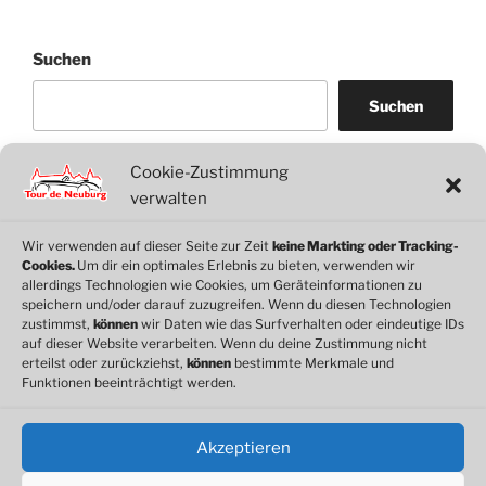
Suchen
Suchen
Cookie-Zustimmung
WordPress
WhatsApp
Facebook
Link
verwalten
Wir verwenden auf dieser Seite zur Zeit
keine Markting oder Tracking-
Cookies.
Um dir ein optimales Erlebnis zu bieten, verwenden wir
© 2026 Motorclub Neuburg e.V.
allerdings Technologien wie Cookies, um Geräteinformationen zu
speichern und/oder darauf zuzugreifen. Wenn du diesen Technologien
zustimmst,
können
wir Daten wie das Surfverhalten oder eindeutige IDs
auf dieser Website verarbeiten. Wenn du deine Zustimmung nicht
erteilst oder zurückziehst,
können
bestimmte Merkmale und
Cookie-Richtlinie
Funktionen beeinträchtigt werden.
Datenschutz
Impressum
Akzeptieren