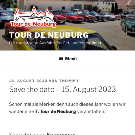
Zum
Inhalt
springen
TOUR DE NEUBURG
Die touristische Ausfahrt für Old- und Youngtimer
Menü
VERÖFFENTLICHT
18. AUGUST 2022
VON
THOMMY
AM
Save the date – 15. August 2023
Schon mal als Merker, denn auch dieses Jahr wollen wir
wieder eine
7. Tour de Neuburg
veranstalten.
Schreibe einen Kommentar