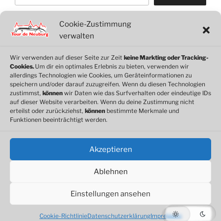
Cookie-Zustimmung
WordPress
WhatsApp
Facebook
Link
verwalten
Wir verwenden auf dieser Seite zur Zeit
keine Markting oder Tracking-
Cookies.
Um dir ein optimales Erlebnis zu bieten, verwenden wir
© 2026 Motorclub Neuburg e.V.
allerdings Technologien wie Cookies, um Geräteinformationen zu
speichern und/oder darauf zuzugreifen. Wenn du diesen Technologien
zustimmst,
können
wir Daten wie das Surfverhalten oder eindeutige IDs
auf dieser Website verarbeiten. Wenn du deine Zustimmung nicht
erteilst oder zurückziehst,
können
bestimmte Merkmale und
Cookie-Richtlinie
Funktionen beeinträchtigt werden.
Datenschutz
Impressum
Akzeptieren
Ablehnen
Einstellungen ansehen
Datenschutzerklärung
Stolz präsentiert von WordPress
Cookie-Richtlinie
Datenschutzerklärung
Impressum