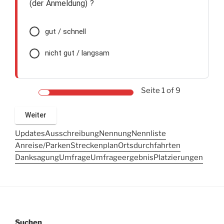
(der Anmeldung) ?
gut / schnell
nicht gut / langsam
Seite
1
of 9
Updates
Ausschreibung
Nennung
Nennliste
Anreise/Parken
Streckenplan
Ortsdurchfahrten
Danksagung
Umfrage
Umfrageergebnis
Platzierungen
Suchen