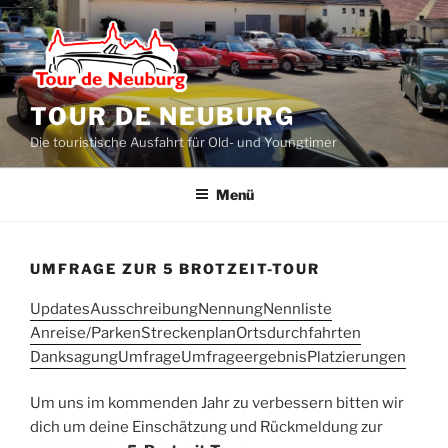
Zum
Inhalt
springen
TOUR DE NEUBURG
Die touristische Ausfahrt für Old- und Youngtimer
Menü
UMFRAGE ZUR 5 BROTZEIT-TOUR
Updates
Ausschreibung
Nennung
Nennliste
Anreise/Parken
Streckenplan
Ortsdurchfahrten
Danksagung
Umfrage
Umfrageergebnis
Platzierungen
Um uns im kommenden Jahr zu verbessern bitten wir
dich um deine Einschätzung und Rückmeldung zur