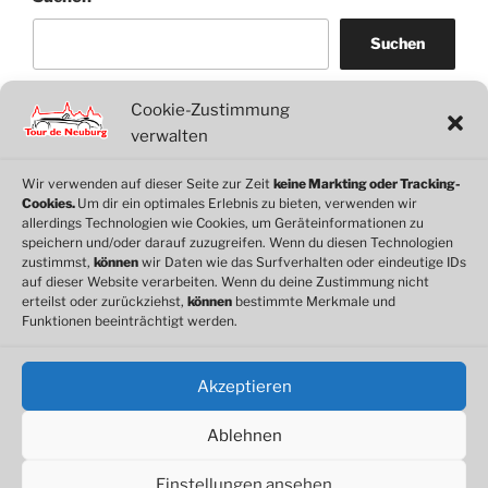
Suchen
Cookie-Zustimmung
WordPress
WhatsApp
Facebook
Link
verwalten
Wir verwenden auf dieser Seite zur Zeit
keine Markting oder Tracking-
Cookies.
Um dir ein optimales Erlebnis zu bieten, verwenden wir
© 2026 Motorclub Neuburg e.V.
allerdings Technologien wie Cookies, um Geräteinformationen zu
speichern und/oder darauf zuzugreifen. Wenn du diesen Technologien
zustimmst,
können
wir Daten wie das Surfverhalten oder eindeutige IDs
auf dieser Website verarbeiten. Wenn du deine Zustimmung nicht
erteilst oder zurückziehst,
können
bestimmte Merkmale und
Cookie-Richtlinie
Funktionen beeinträchtigt werden.
Datenschutz
Impressum
Akzeptieren
Ablehnen
Einstellungen ansehen