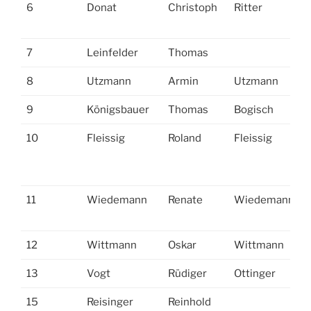
6
Donat
Christoph
Ritter
7
Leinfelder
Thomas
8
Utzmann
Armin
Utzmann
9
Königsbauer
Thomas
Bogisch
10
Fleissig
Roland
Fleissig
11
Wiedemann
Renate
Wiedemann
12
Wittmann
Oskar
Wittmann
13
Vogt
Rüdiger
Ottinger
15
Reisinger
Reinhold