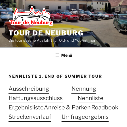
Zum
Inhalt
springen
TOUR DE NEUBURG
Die touristische Ausfahrt für Old- und Youngtimer
Menü
NENNLISTE 1. END OF SUMMER TOUR
Ausschreibung
Nennung
Haftungsausschluss
Nennliste
Ergebnisliste
Anreise & Parken
Roadbook
Streckenverlauf
Umfrageergebnis