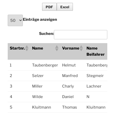
PDF
Excel
Einträge anzeigen
Suchen:
Startnr.
Name
Vorname
Name
Beifahrer
Startnr.
Name
Vorname
Name
1
Taubenberger
Helmut
Taubenberger
Beifahrer
2
Selzer
Manfred
Stegmeir
3
Miller
Charly
Lachner
4
Wilde
Daniel
N
5
Kluitmann
Thomas
Kluitmann