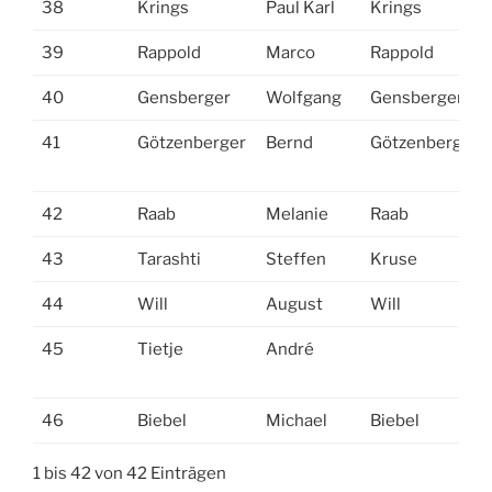
38
Krings
Paul Karl
Krings
39
Rappold
Marco
Rappold
40
Gensberger
Wolfgang
Gensberger
41
Götzenberger
Bernd
Götzenberger
42
Raab
Melanie
Raab
43
Tarashti
Steffen
Kruse
44
Will
August
Will
45
Tietje
André
46
Biebel
Michael
Biebel
1 bis 42 von 42 Einträgen