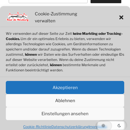
Cookie-Zustimmung
WordPress
WhatsApp
Facebook
Link
verwalten
Wir verwenden auf dieser Seite zur Zeit
keine Markting oder Tracking-
Cookies.
Um dir ein optimales Erlebnis zu bieten, verwenden wir
© 2026 Motorclub Neuburg e.V.
allerdings Technologien wie Cookies, um Geräteinformationen zu
speichern und/oder darauf zuzugreifen. Wenn du diesen Technologien
zustimmst,
können
wir Daten wie das Surfverhalten oder eindeutige IDs
auf dieser Website verarbeiten. Wenn du deine Zustimmung nicht
erteilst oder zurückziehst,
können
bestimmte Merkmale und
Cookie-Richtlinie
Funktionen beeinträchtigt werden.
Datenschutz
Impressum
Akzeptieren
Ablehnen
Einstellungen ansehen
Datenschutzerklärung
Stolz präsentiert von WordPress
Cookie-Richtlinie
Datenschutzerklärung
Impressum