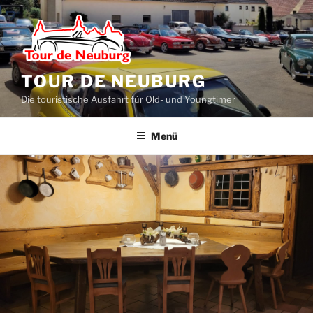
Zum
Inhalt
springen
TOUR DE NEUBURG
Die touristische Ausfahrt für Old- und Youngtimer
Menü