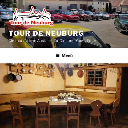
Zum
Inhalt
springen
TOUR DE NEUBURG
Die touristische Ausfahrt für Old- und Youngtimer
Menü