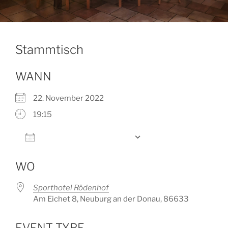
Stammtisch
WANN
22. November 2022
19:15
Zum Kalender hinzufügen
ICS herunterladen
Google Kalender
WO
Sporthotel Rödenhof
Am Eichet 8, Neuburg an der Donau, 86633
EVENT TYPE