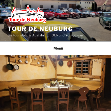
Zum
Inhalt
springen
TOUR DE NEUBURG
Die touristische Ausfahrt für Old- und Youngtimer
Menü