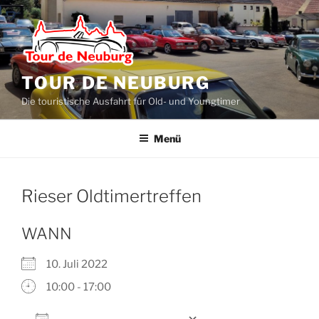
Zum
Inhalt
springen
TOUR DE NEUBURG
Die touristische Ausfahrt für Old- und Youngtimer
Menü
Rieser Oldtimertreffen
WANN
10. Juli 2022
10:00 - 17:00
Zum Kalender hinzufügen