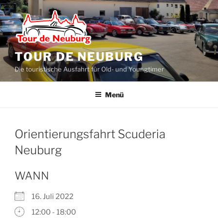
Zum
Inhalt
springen
TOUR DE NEUBURG
Die touristische Ausfahrt für Old- und Youngtimer
Menü
Orientierungsfahrt Scuderia
Neuburg
WANN
16. Juli 2022
12:00 - 18:00