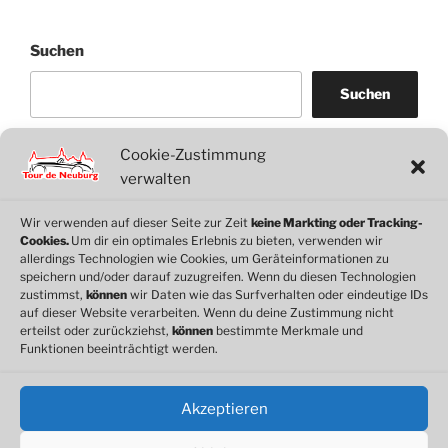
Suchen
Suchen
Cookie-Zustimmung
WordPress
WhatsApp
Facebook
Link
verwalten
Wir verwenden auf dieser Seite zur Zeit
keine Markting oder Tracking-
Cookies.
Um dir ein optimales Erlebnis zu bieten, verwenden wir
© 2026 Motorclub Neuburg e.V.
allerdings Technologien wie Cookies, um Geräteinformationen zu
speichern und/oder darauf zuzugreifen. Wenn du diesen Technologien
zustimmst,
können
wir Daten wie das Surfverhalten oder eindeutige IDs
auf dieser Website verarbeiten. Wenn du deine Zustimmung nicht
erteilst oder zurückziehst,
können
bestimmte Merkmale und
Cookie-Richtlinie
Funktionen beeinträchtigt werden.
Datenschutz
Impressum
Akzeptieren