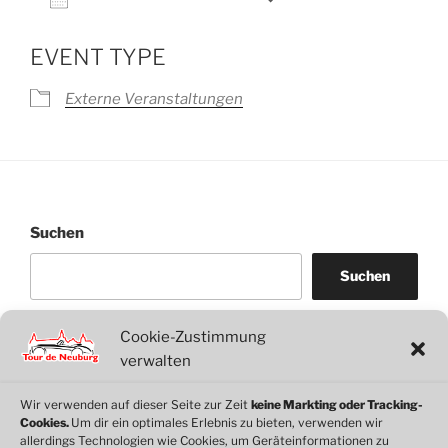
ICS herunterladen
Google Kalender
EVENT TYPE
Externe Veranstaltungen
Suchen
Suchen
Cookie-Zustimmung
WordPress
WhatsApp
Facebook
Link
verwalten
Wir verwenden auf dieser Seite zur Zeit
keine Markting oder Tracking-
Cookies.
Um dir ein optimales Erlebnis zu bieten, verwenden wir
© 2026 Motorclub Neuburg e.V.
allerdings Technologien wie Cookies, um Geräteinformationen zu