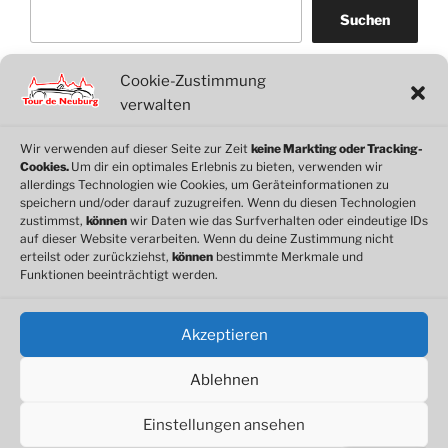
Suchen
Cookie-Zustimmung
WordPress
WhatsApp
Facebook
Link
verwalten
Wir verwenden auf dieser Seite zur Zeit
keine Markting oder Tracking-
Cookies.
Um dir ein optimales Erlebnis zu bieten, verwenden wir
© 2026 Motorclub Neuburg e.V.
allerdings Technologien wie Cookies, um Geräteinformationen zu
speichern und/oder darauf zuzugreifen. Wenn du diesen Technologien
zustimmst,
können
wir Daten wie das Surfverhalten oder eindeutige IDs
auf dieser Website verarbeiten. Wenn du deine Zustimmung nicht
erteilst oder zurückziehst,
können
bestimmte Merkmale und
Cookie-Richtlinie
Funktionen beeinträchtigt werden.
Datenschutz
Impressum
Akzeptieren
Ablehnen
Einstellungen ansehen
Datenschutzerklärung
Stolz präsentiert von WordPress