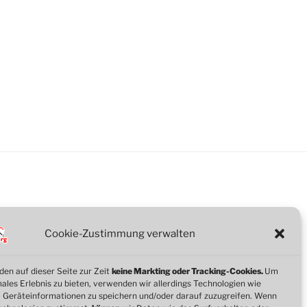
Office 365
Outlook Li
Cookie-Zustimmung verwalten
en auf dieser Seite zur Zeit
keine Markting oder Tracking-Cookies.
Um
imales Erlebnis zu bieten, verwenden wir allerdings Technologien wie
 Geräteinformationen zu speichern und/oder darauf zuzugreifen. Wenn