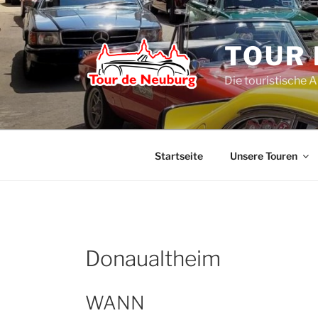
Zum
Inhalt
springen
TOUR 
Die touristische 
Startseite
Unsere Touren
Donaualtheim
WANN