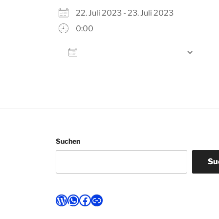
22. Juli 2023 - 23. Juli 2023
0:00
Zum Kalender hinzufügen
ICS herunterladen
Go
Suchen
Su
WordPress
WhatsApp
Facebook
Link