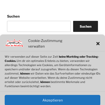
Suchen
Suchen
Cookie-Zustimmung
WordPress
WhatsApp
Facebook
Link
verwalten
Wir verwenden auf dieser Seite zur Zeit
keine Markting oder Tracking-
Cookies.
Um dir ein optimales Erlebnis zu bieten, verwenden wir
© 2026 Motorclub Neuburg e.V.
allerdings Technologien wie Cookies, um Geräteinformationen zu
speichern und/oder darauf zuzugreifen. Wenn du diesen Technologien
zustimmst,
können
wir Daten wie das Surfverhalten oder eindeutige IDs
auf dieser Website verarbeiten. Wenn du deine Zustimmung nicht
erteilst oder zurückziehst,
können
bestimmte Merkmale und
Cookie-Richtlinie
Funktionen beeinträchtigt werden.
Datenschutz
Impressum
Akzeptieren