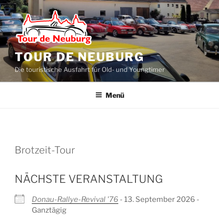
Zum
Inhalt
springen
TOUR DE NEUBURG
Die touristische Ausfahrt für Old- und Youngtimer
Menü
Brotzeit-Tour
NÄCHSTE VERANSTALTUNG
Donau-Rallye-Revival '76
- 13. September 2026 -
Ganztägig