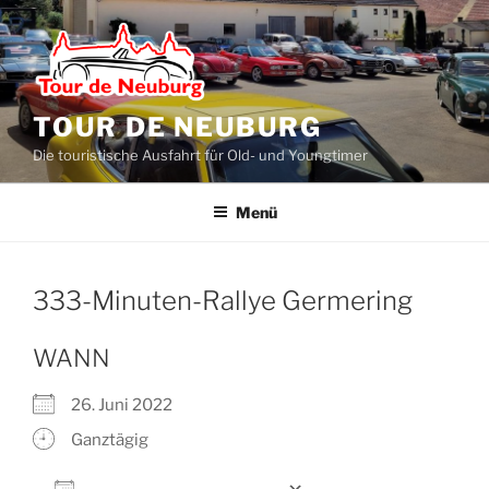
Zum
Inhalt
springen
TOUR DE NEUBURG
Die touristische Ausfahrt für Old- und Youngtimer
Menü
333-Minuten-Rallye Germering
WANN
26. Juni 2022
Ganztägig
Zum Kalender hinzufügen