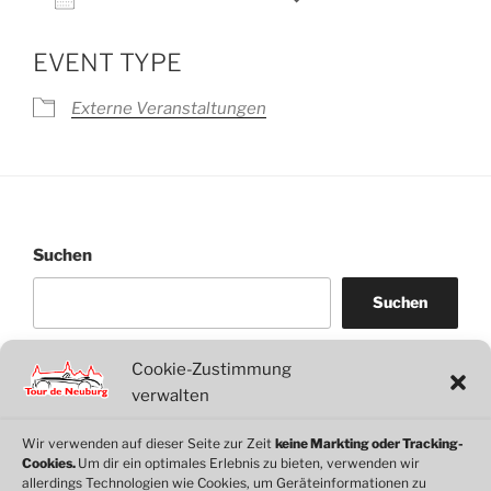
ICS herunterladen
Google Kalender
EVENT TYPE
Externe Veranstaltungen
Suchen
Suchen
Cookie-Zustimmung
WordPress
WhatsApp
Facebook
Link
verwalten
Wir verwenden auf dieser Seite zur Zeit
keine Markting oder Tracking-
Cookies.
Um dir ein optimales Erlebnis zu bieten, verwenden wir
© 2026 Motorclub Neuburg e.V.
allerdings Technologien wie Cookies, um Geräteinformationen zu