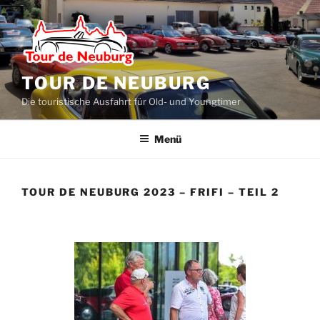
Zum
Inhalt
springen
TOUR DE NEUBURG
Die touristische Ausfahrt für Old- und Youngtimer
Menü
TOUR DE NEUBURG 2023 – FRIFI – TEIL 2