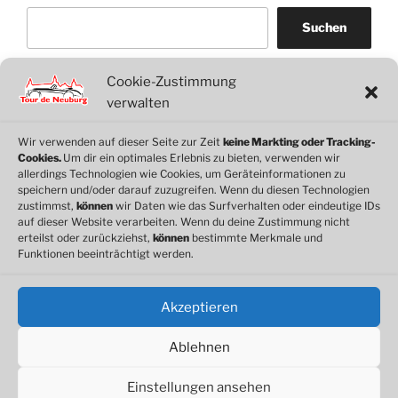
Suchen
Cookie-Zustimmung
WordPress
WhatsApp
Facebook
Link
verwalten
Wir verwenden auf dieser Seite zur Zeit
keine Markting oder Tracking-
Cookies.
Um dir ein optimales Erlebnis zu bieten, verwenden wir
© 2026 Motorclub Neuburg e.V.
allerdings Technologien wie Cookies, um Geräteinformationen zu
speichern und/oder darauf zuzugreifen. Wenn du diesen Technologien
zustimmst,
können
wir Daten wie das Surfverhalten oder eindeutige IDs
auf dieser Website verarbeiten. Wenn du deine Zustimmung nicht
erteilst oder zurückziehst,
können
bestimmte Merkmale und
Cookie-Richtlinie
Funktionen beeinträchtigt werden.
Datenschutz
Impressum
Akzeptieren
Ablehnen
Einstellungen ansehen