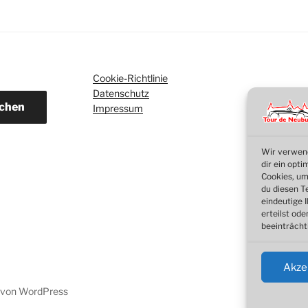
Cookie-Richtlinie
Datenschutz
chen
Impressum
Wir verwend
dir ein opt
Cookies, um
du diesen T
eindeutige 
erteilst ode
beeinträcht
Akze
t von WordPress