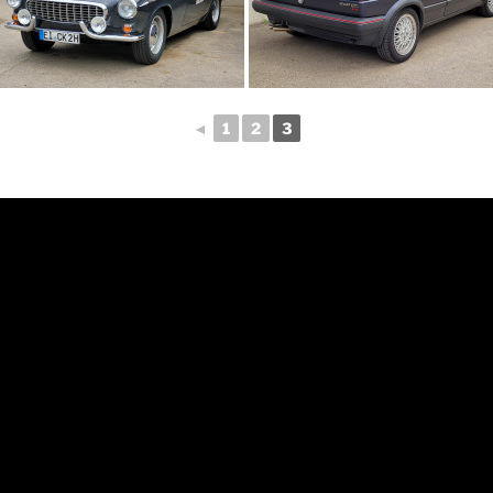
◄
1
2
3