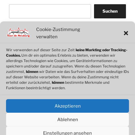
Suchen
Cookie-Zustimmung
WordPress
WhatsApp
Facebook
Link
verwalten
Wir verwenden auf dieser Seite zur Zeit
keine Markting oder Tracking-
Cookies.
Um dir ein optimales Erlebnis zu bieten, verwenden wir
© 2026 Motorclub Neuburg e.V.
allerdings Technologien wie Cookies, um Geräteinformationen zu
speichern und/oder darauf zuzugreifen. Wenn du diesen Technologien
zustimmst,
können
wir Daten wie das Surfverhalten oder eindeutige IDs
auf dieser Website verarbeiten. Wenn du deine Zustimmung nicht
erteilst oder zurückziehst,
können
bestimmte Merkmale und
Cookie-Richtlinie
Funktionen beeinträchtigt werden.
Datenschutz
Impressum
Akzeptieren
Ablehnen
Einstellungen ansehen