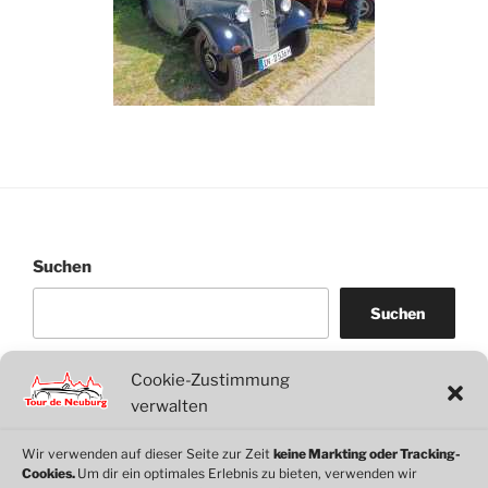
Suchen
Suchen
Cookie-Zustimmung
WordPress
WhatsApp
Facebook
Link
verwalten
Wir verwenden auf dieser Seite zur Zeit
keine Markting oder Tracking-
Cookies.
Um dir ein optimales Erlebnis zu bieten, verwenden wir
© 2026 Motorclub Neuburg e.V.