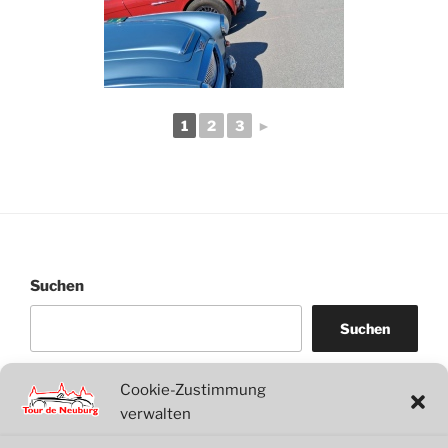
1
2
3
►
Suchen
Suchen
Cookie-Zustimmung
WordPress
WhatsApp
Facebook
Link
verwalten