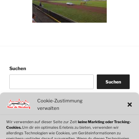
Suchen
Suchen
Cookie-Zustimmung
WordPress
WhatsApp
Facebook
Link
verwalten
Wir verwenden auf dieser Seite zur Zeit
keine Markting oder Tracking-
Cookies.
Um dir ein optimales Erlebnis zu bieten, verwenden wir
© 2026 Motorclub Neuburg e.V.
allerdings Technologien wie Cookies, um Geräteinformationen zu
speichern und/oder darauf zuzugreifen. Wenn du diesen Technologien