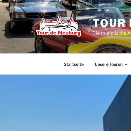
Zum
Inhalt
springen
TOUR 
Die touristische 
Startseite
Unsere Touren