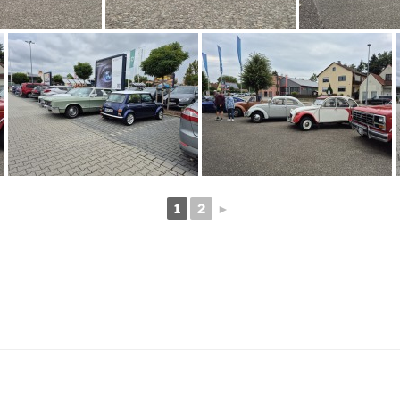
1
2
►