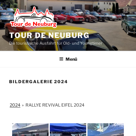
Zum
Inhalt
springen
TOUR DE NEUBURG
Die touristische Ausfahrt für Old- und Youngtimer
Menü
BILDERGALERIE 2024
2024
»
RALLYE REVIVAL EIFEL 2024