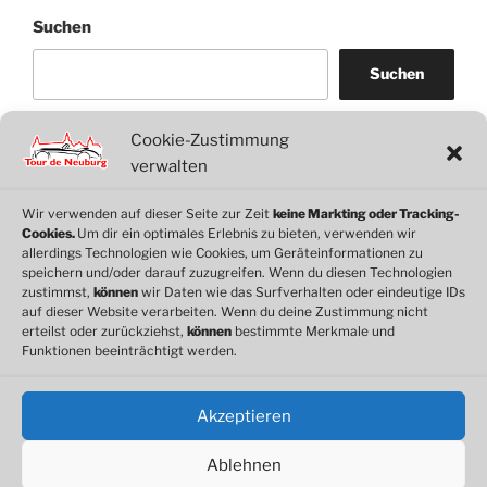
Suchen
Suchen
Cookie-Zustimmung
WordPress
WhatsApp
Facebook
Link
verwalten
Wir verwenden auf dieser Seite zur Zeit
keine Markting oder Tracking-
Cookies.
Um dir ein optimales Erlebnis zu bieten, verwenden wir
© 2026 Motorclub Neuburg e.V.
allerdings Technologien wie Cookies, um Geräteinformationen zu
speichern und/oder darauf zuzugreifen. Wenn du diesen Technologien
zustimmst,
können
wir Daten wie das Surfverhalten oder eindeutige IDs
auf dieser Website verarbeiten. Wenn du deine Zustimmung nicht
erteilst oder zurückziehst,
können
bestimmte Merkmale und
Cookie-Richtlinie
Funktionen beeinträchtigt werden.
Datenschutz
Impressum
Akzeptieren
Ablehnen