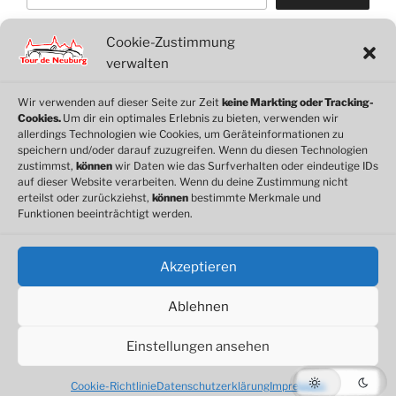
Cookie-Zustimmung
WordPress
WhatsApp
Facebook
Link
verwalten
Wir verwenden auf dieser Seite zur Zeit
keine Markting oder Tracking-
Cookies.
Um dir ein optimales Erlebnis zu bieten, verwenden wir
© 2026 Motorclub Neuburg e.V.
allerdings Technologien wie Cookies, um Geräteinformationen zu
speichern und/oder darauf zuzugreifen. Wenn du diesen Technologien
zustimmst,
können
wir Daten wie das Surfverhalten oder eindeutige IDs
auf dieser Website verarbeiten. Wenn du deine Zustimmung nicht
erteilst oder zurückziehst,
können
bestimmte Merkmale und
Cookie-Richtlinie
Funktionen beeinträchtigt werden.
Datenschutz
Impressum
Akzeptieren
Ablehnen
Einstellungen ansehen
Datenschutzerklärung
Stolz präsentiert von WordPress
Cookie-Richtlinie
Datenschutzerklärung
Impressum